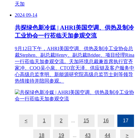
2024
09-14
共探绿色新冷媒 | AHRI美国空调、供热及制冷
工业协会一行莅临天加参观交流
9月12日下午，AHRI美国空调、供热及制冷工业协会总
裁Stephen、副总裁Henry、副总裁Bridge、项目经理Rina
一行莅临天加参观交流。天加环境总裁兼首席执行官齐
家冲、COO吴小泉、CTO宫天泽、供应链及客户服务中
心高级总监李明、新能源研究院高级总监范士则等领导
热情接待并陪同参观。
<
1
2
...
15
16
17
18
19
...
43
44
>