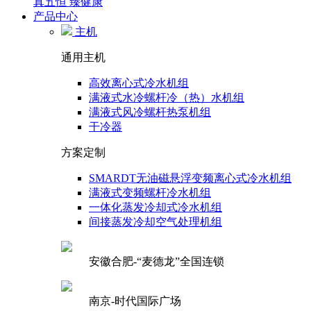
真五恒 臻健康
产品中心
主机
通用主机
高效离心式冷水机组
满液式水冷螺杆冷（热）水机组
满液式风冷螺杆热泵机组
干冷器
方案定制
SMARDT无油磁悬浮变频离心式冷水机组
满液式变频螺杆冷水机组
一体化蒸发冷却式冷水机组
间接蒸发冷却空气处理机组
安徽合肥-“麦德龙”全国连锁
南京-时代国际广场