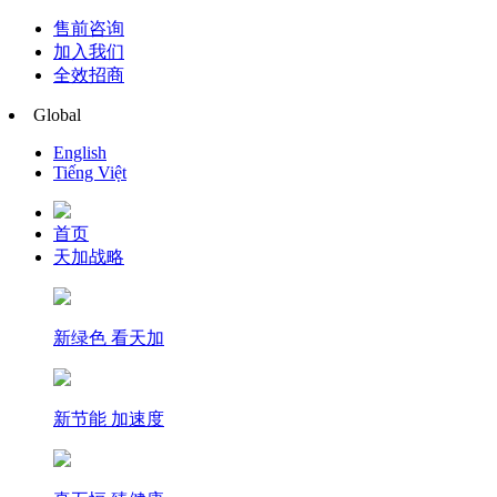
售前咨询
加入我们
全效招商
Global
English
Tiếng Việt
首页
天加战略
新绿色 看天加
新节能 加速度