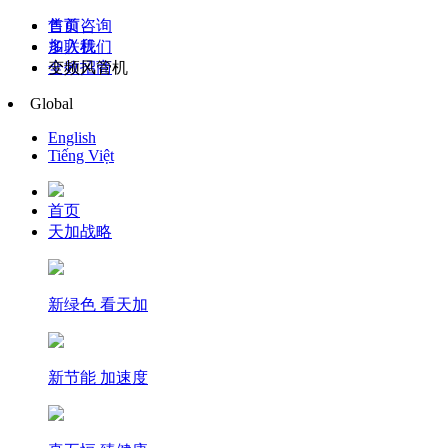
售前咨询
首页
加入我们
多联机
全效招商
变频风管机
Global
English
Tiếng Việt
首页
天加战略
新绿色 看天加
新节能 加速度