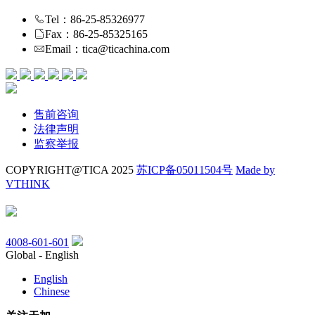
Tel：86-25-85326977
Fax：86-25-85325165
Email：tica@ticachina.com
售前咨询
法律声明
监察举报
COPYRIGHT@TICA 2025
苏ICP备05011504号
Made by
VTHINK
4008-601-601
Global - English
English
Chinese