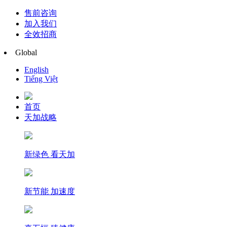
售前咨询
加入我们
全效招商
Global
English
Tiếng Việt
首页
天加战略
新绿色 看天加
新节能 加速度