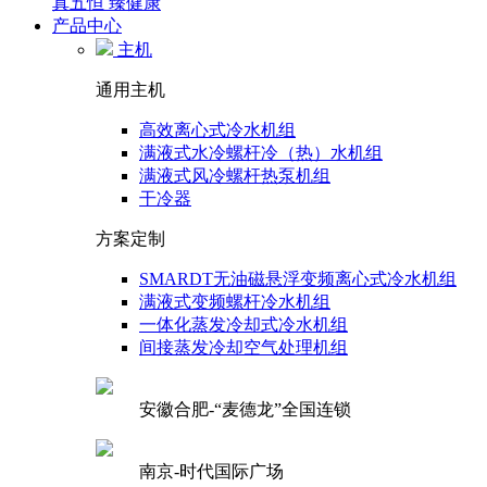
真五恒 臻健康
产品中心
主机
通用主机
高效离心式冷水机组
满液式水冷螺杆冷（热）水机组
满液式风冷螺杆热泵机组
干冷器
方案定制
SMARDT无油磁悬浮变频离心式冷水机组
满液式变频螺杆冷水机组
一体化蒸发冷却式冷水机组
间接蒸发冷却空气处理机组
安徽合肥-“麦德龙”全国连锁
南京-时代国际广场