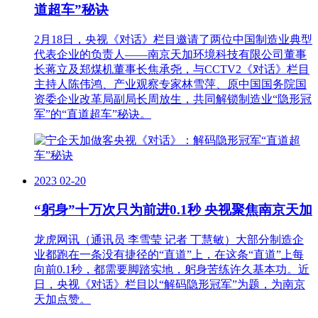
道超车”秘诀
2月18日，央视《对话》栏目邀请了两位中国制造业典型
代表企业的负责人——南京天加环境科技有限公司董事
长蒋立及郑煤机董事长焦承尧，与CCTV2《对话》栏目
主持人陈伟鸿、产业观察专家林雪萍、原中国国务院国
资委企业改革局副局长周放生，共同解锁制造业“隐形冠
军”的“直道超车”秘诀。
2023
02-20
“躬身”十万次只为前进0.1秒 央视聚焦南京天加
龙虎网讯（通讯员 李雪莹 记者 丁慧敏）大部分制造企
业都跑在一条没有捷径的“直道”上，在这条“直道”上每
向前0.1秒，都需要脚踏实地，躬身苦练许久基本功。近
日，央视《对话》栏目以“解码隐形冠军”为题，为南京
天加点赞。