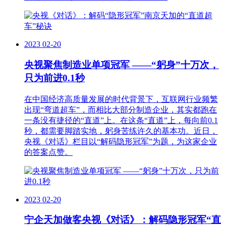
2023
02-20
央视聚焦制造业单项冠军 ——“躬身”十万次，
只为前进0.1秒
在中国经济高质量发展的时代背景下，互联网行业频繁
出现“弯道超车”，而相比大部分制造企业，其实都跑在
一条没有捷径的“直道”上。在这条“直道”上，每向前0.1
秒，都需要脚踏实地，躬身苦练许久的基本功。近日，
央视《对话》栏目以“解码隐形冠军”为题，为这家企业
的答案点赞。
2023
02-20
宁企天加做客央视《对话》：解码隐形冠军“直