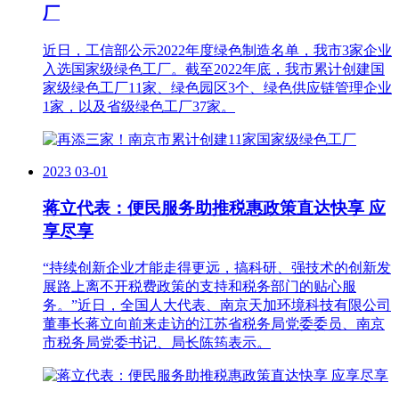
厂
近日，工信部公示2022年度绿色制造名单，我市3家企业
入选国家级绿色工厂。截至2022年底，我市累计创建国
家级绿色工厂11家、绿色园区3个、绿色供应链管理企业
1家，以及省级绿色工厂37家。
2023
03-01
蒋立代表：便民服务助推税惠政策直达快享 应
享尽享
“持续创新企业才能走得更远，搞科研、强技术的创新发
展路上离不开税费政策的支持和税务部门的贴心服
务。”近日，全国人大代表、南京天加环境科技有限公司
董事长蒋立向前来走访的江苏省税务局党委委员、南京
市税务局党委书记、局长陈筠表示。