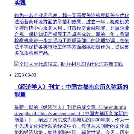
实践
作为一名企业界代表，我一直高度关注检察机关在优化
法治营商环境方面的举措和效果。过去一年，检察机关
坚持围绕中心服务大局，打击经济金融犯罪、开展企业
合规、保护知识产权等工作卓有成效。新的一年，希望
检察机关进一步加强与工商联等部门的沟通协调，在依
法平等保护各类市场主体等方面继续积极作为，提供更
多优质检察产品。
2023
03-03
《经济学人》刊文：中国古都南京历久弥新的
能量
最新一期的《经济学人》刊登跨版文章《The enduring
strengths of China’s ancient capital（中国古都历久弥新的
能量）》，阐述了南京成为都城后的1800年来，作为一
个先进文化和活跃的经济中心，凭借从未间断的文化脉
络和经济脉络，始终影响中国、辐射世界。今天，历史